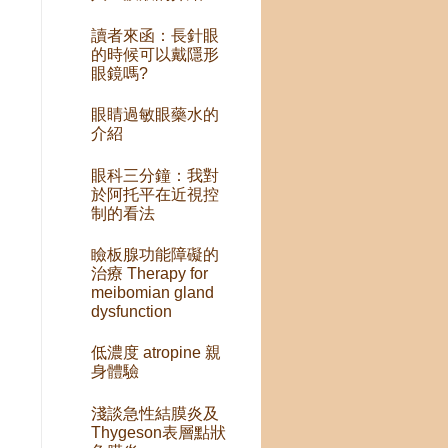
讀者來函：長針眼
的時候可以戴隱形
眼鏡嗎?
眼睛過敏眼藥水的
介紹
眼科三分鐘：我對
於阿托平在近視控
制的看法
瞼板腺功能障礙的
治療 Therapy for
meibomian gland
dysfunction
低濃度 atropine 親
身體驗
淺談急性結膜炎及
Thygeson表層點狀