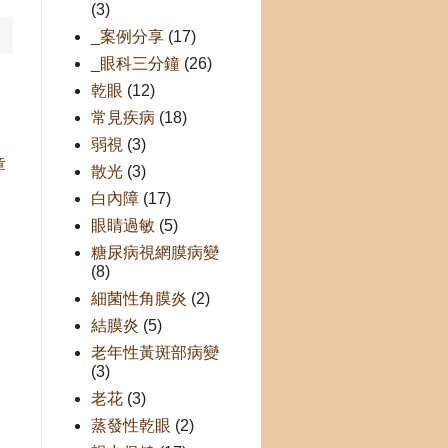
(3)
_案例分享
(17)
_眼科三分鐘
(26)
乾眼
(12)
常見疾病
(18)
弱視
(3)
章
散光
(3)
白內障
(17)
眼睛過敏
(5)
糖尿病視網膜病變
(8)
細菌性角膜炎
(2)
結膜炎
(5)
老年性黃斑部病變
(3)
老花
(3)
蒸發性乾眼
(2)