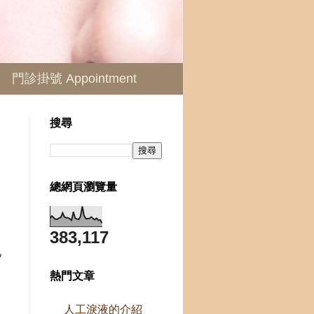
門診掛號 Appointment
搜尋
總網頁瀏覽量
383,117
地
熱門文章
竟
人工淚液的介紹