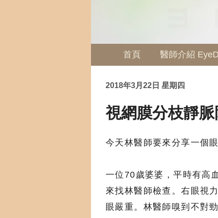
首頁
醫師介紹 EyeDo
2018年3月22日 星期四
視網膜分枝靜脈
今天林醫師要來分享一個
一位70歲婆婆，平時有高
來找林醫師檢查。右眼視力 
眼嚴重。林醫師嗅到不對