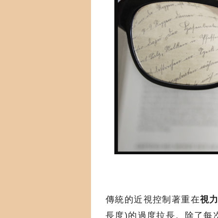
傳統的近視控制著重在
視
長度)的過度拉長。除了每