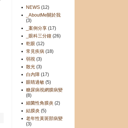
NEWS
(12)
_AboutMe關於我
(3)
_案例分享
(17)
_眼科三分鐘
(26)
乾眼
(12)
糖
常見疾病
(18)
弱視
(3)
散光
(3)
或
白內障
(17)
眼睛過敏
(5)
員
糖尿病視網膜病變
(8)
細菌性角膜炎
(2)
結膜炎
(5)
老年性黃斑部病變
(3)