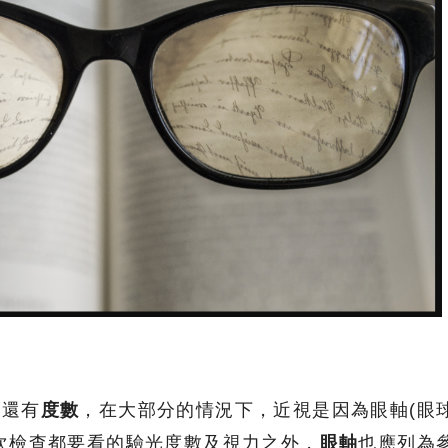
力
還有
度數
，在大部分的情況下，近視是因為眼軸(眼
次檢查都要看的驗光度數及視力之外，
眼軸
也應列為