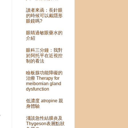
讀者來函：長針眼
的時候可以戴隱形
眼鏡嗎?
眼睛過敏眼藥水的
介紹
眼科三分鐘：我對
於阿托平在近視控
制的看法
瞼板腺功能障礙的
治療 Therapy for
meibomian gland
dysfunction
低濃度 atropine 親
身體驗
得
淺談急性結膜炎及
Thygeson表層點狀