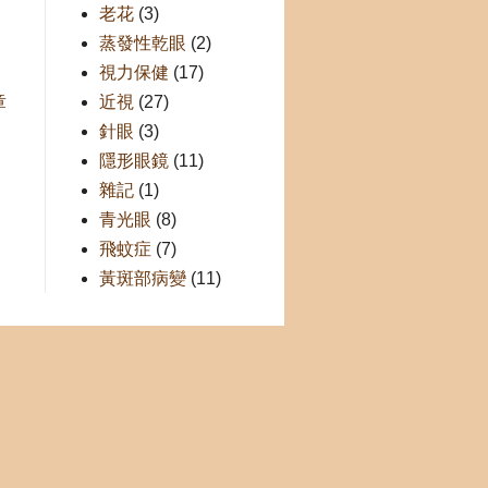
老花
(3)
蒸發性乾眼
(2)
視力保健
(17)
近視
(27)
章
針眼
(3)
隱形眼鏡
(11)
雜記
(1)
青光眼
(8)
飛蚊症
(7)
黃斑部病變
(11)