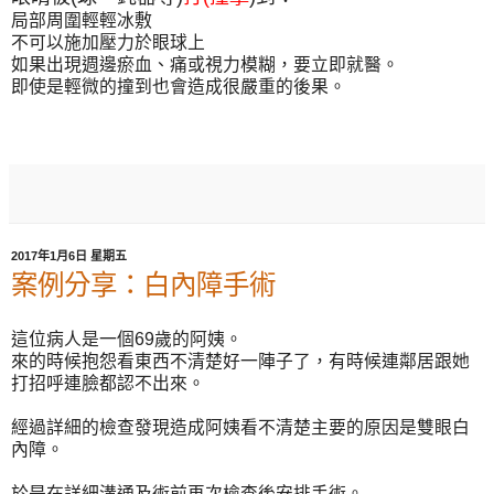
局部周圍輕輕冰敷
不可以施加壓力於眼球上
如果出現週邊瘀血、痛或視力模糊，要立即就醫。
即使是輕微的撞到也會造成很嚴重的後果。
2017年1月6日 星期五
案例分享：白內障手術
這位病人是一個69歲的阿姨。
來的時候抱怨看東西不清楚好一陣子了，有時候連鄰居跟她
打招呼連臉都認不出來。
經過詳細的檢查發現造成阿姨看不清楚主要的原因是雙眼白
內障。
於是在
詳細溝通
及
術前再次檢查
後安排手術。