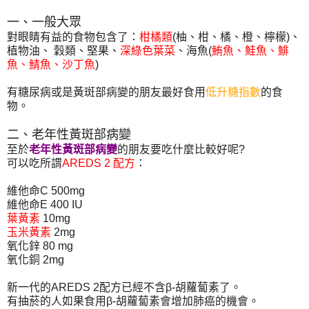
一、一般大眾
對眼睛有益的食物包含了：
柑橘類
(柚、柑、橘、橙、檸檬)、
植物油、 穀類、堅果、
深綠色葉菜
、海魚(
鮪魚、鮭魚、鯡
魚、鯖魚、沙丁魚
)
有糖尿病或是黃斑部病變的朋友最好食用
低升糖指數
的食
物。
二、老年性黃斑部病變
至於
老年性黃斑部病變
的朋友要吃什麼比較好呢?
可以吃所謂
AREDS 2 配方
：
維他命C 500mg
維他命E 400 IU
葉黃素
10mg
玉米黃素
2mg
氧化鋅 80 mg
氧化銅 2mg
新一代的AREDS 2配方已經不含β-胡蘿蔔素了。
有抽菸的人如果食用β-胡蘿蔔素會增加肺癌的機會。