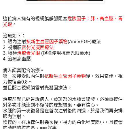
這位病人擁有的視網膜靜脈阻塞
危險因子：胖、高血壓、青
光眼
。
治療如下：
1. 眼內注射
抗新生血管因子藥物
(Ani-VEGF)療法
2. 視網膜
雷射光凝固療法
3. 積極
治療青光眼
(規律使用抗青光眼藥水)
4. 治療高血壓
病人認真配合治療。
第一次接受眼內注射
抗新生血管因子藥物
後，效果奇佳，視
力恢復至0.8。
並且配合視網膜雷射光凝固療法。
治療前就已經告訴病人，黃斑部的水腫會復發，必須重複注
射多次才能達到不復發的理想結果，要有信心。
水腫的第一次復發是在首次注射後的四週，於是我們再安排
眼內注射。
慢慢的，在規律注射幾次後，視力的惡化程度變小，且復發
的時間約拉約長。==>好事！