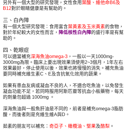
另外有一個大型的研究發現，女性食用
葉酸、維他命B6及
B12
對於眼睛健康是有幫助的。
三、白內障
有一個大型研究發現：食用富含
葉黃素及玉米黃素
的食物，
對於年紀較大的女性而言，
降低核性白內障
的盛行率是有幫
助的。
四、乾眼症
可以適當補充
深海魚油omega-3
，一般以一天1000mg-
3000mg為限。臨床上要出現效果須使用2~3個月，1年左右
效果最好，停止使用以後，效果也將慢慢的消失。補充魚油
要同時補充維生素C、E及含抗氧化效用的蔬果。
如果有患血友病或凝血不良的人，不適合吃魚油，以免發生
凝血功能不足，若同時服用阿斯匹靈等抗血小板藥物，每天
的劑量勿超過 1000mg 。
深海魚油與一般魚肝油是不同的，前者是補充omega-3脂肪
酸，而後者則是充維生維A與D。
茹素的朋友可以補充：
奇亞子、橄欖油、堅果
及
酪梨
。