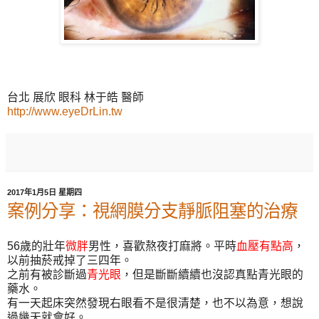
台北 展欣 眼科 林于皓 醫師
http://www.eyeDrLin.tw
2017年1月5日 星期四
案例分享：視網膜分支靜脈阻塞的治療
56歲的壯年
微胖
男性，喜歡熬夜打麻將。平時
血壓有點高
，
以前抽菸戒掉了三四年。
之前有被診斷過
青光眼
，但是斷斷續續也沒認真點青光眼的
藥水。
有一天起床突然發現右眼看不是很清楚，也不以為意，想說
過幾天就會好。