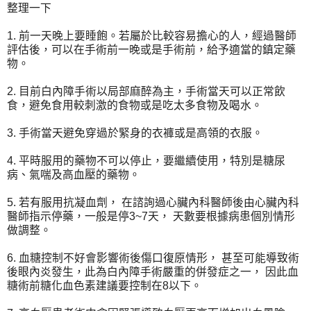
整理一下
1. 前一天晚上要睡飽。若屬於比較容易擔心的人，經過醫師
評估後，可以在手術前一晚或是手術前，給予適當的鎮定藥
物。
2. 目前白內障手術以局部麻醉為主，手術當天可以正常飲
食，避免食用較刺激的食物或是吃太多食物及喝水。
3. 手術當天避免穿過於緊身的衣褲或是高領的衣服。
4. 平時服用的藥物不可以停止，要繼續使用，特別是糖尿
病、氣喘及高血壓的藥物。
5. 若有服用抗凝血劑， 在諮詢過心臟內科醫師後由心臟內科
醫師指示停藥，一般是停3~7天， 天數要根據病患個別情形
做調整。
6. 血糖控制不好會影響術後傷口復原情形， 甚至可能導致術
後眼內炎發生，此為白內障手術嚴重的併發症之一， 因此血
糖術前糖化血色素建議要控制在8以下。