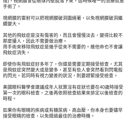
理)，視網膜會從眼球內壁脫落下來，這時候唯一的治療就是
手術了。
視網膜的雷射可以把視網膜破洞圍繞著，以免視網膜破洞繼
續變大。
其他的飛蚊症是沒有傷害的，而且會慢慢淡去，變得比較不
那麼擾人，因此不需要做治療。
用手術來移除飛蚊症是幾乎從來不需要的。維他命也不會讓
飛蚊症消失。
即使你有飛蚊症好多年了，你還是需要定期接受檢查，尤其
是飛蚊症突然變大或是變多，甚至有些人會突然看到閃電般
的閃光。若同時有視力變差的狀況，則要趕緊接受檢查。
美國眼科醫學會建議成年人就算沒有症狀也要在40歲時接受
第一次的眼科檢查，之後再依照檢查結果來排定以後檢查的
時程。
如果你有眼睛的疾病或有糖尿病、高血壓，你本身也要儘早
接受眼睛的檢查，以免錯過最佳的治療時機。